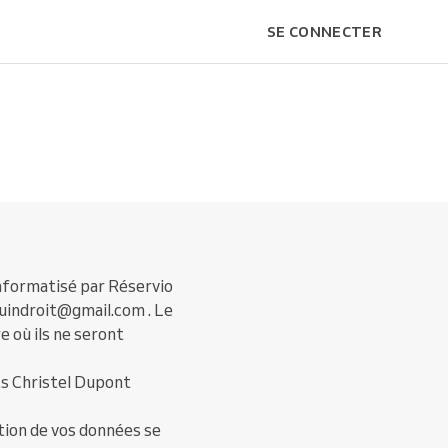
SE CONNECTER
informatisé par Réservio
uindroit@gmail.com . Le
e où ils ne seront
s Christel Dupont
tion de vos données se