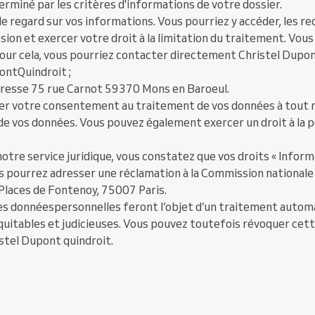
erminé par les critères d'informations de votre dossier.
e regard sur vos informations. Vous pourriez y accéder, les re
ion et exercer votre droit à la limitation du traitement. Vou
our cela, vous pourriez contacter directement Christel Dupont
pontQuindroit ;
’adresse 75 rue Carnot 59370 Mons en Baroeul.
irer votre consentement au traitement de vos données à tout
e vos données. Vous pouvez également exercer un droit à la po
notre service juridique, vous constatez que vos droits « Infor
s pourrez adresser une réclamation à la Commission nationale 
 Places de Fontenoy, 75007 Paris.
les donnéespersonnelles feront l’objet d’un traitement auto
quitables et judicieuses. Vous pouvez toutefois révoquer cet
stel Dupont quindroit.